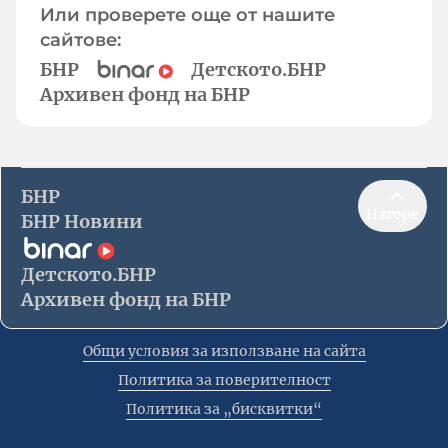
Или проверете още от нашите
сайтове:
БНР
Детското.БНР
Архивен фонд на БНР
БНР
Нагоре
БНР Новини
Детското.БНР
Архивен фонд на БНР
Общи условия за използване на сайта
Политика за поверителност
Политика за „бисквитки“