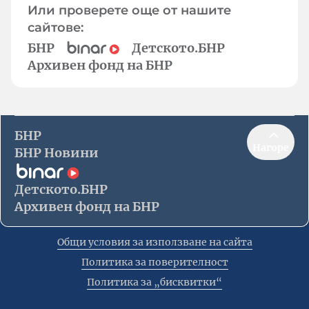
Или проверете още от нашите
сайтове:
БНР
Детското.БНР
Архивен фонд на БНР
БНР
Нагоре
БНР Новини
Детското.БНР
Архивен фонд на БНР
Общи условия за използване на сайта
Политика за поверителност
Политика за „бисквитки“