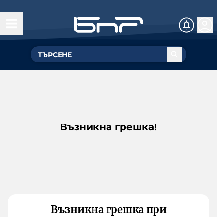
Възникна грешка!
Възникна грешка при