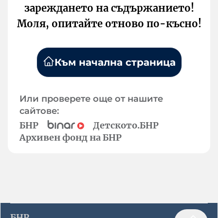
зареждането на съдържанието!
Моля, опитайте отново по-късно!
Към начална страница
Или проверете още от нашите
сайтове:
БНР
Детското.БНР
Архивен фонд на БНР
БНР