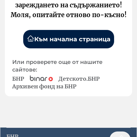
зареждането на съдържанието!
Моля, опитайте отново по-късно!
Към начална страница
Или проверете още от нашите
сайтове:
БНР
Детското.БНР
Архивен фонд на БНР
БНР