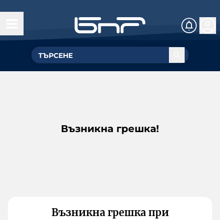
Възникна грешка!
Възникна грешка при