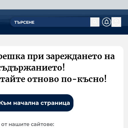
решка при зареждането на
съдържанието!
тайте отново по-късно!
Към начална страница
от нашите сайтове: