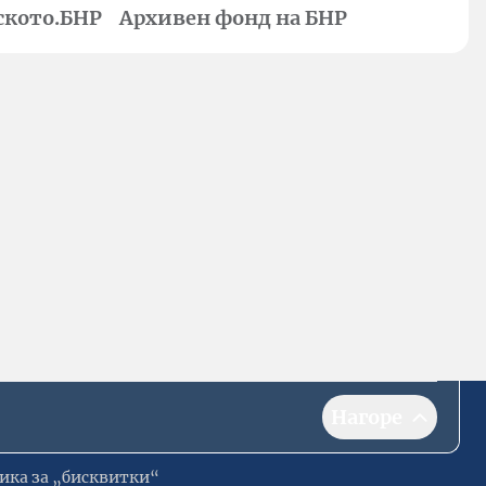
ското.БНР
Архивен фонд на БНР
Нагоре
ика за „бисквитки“