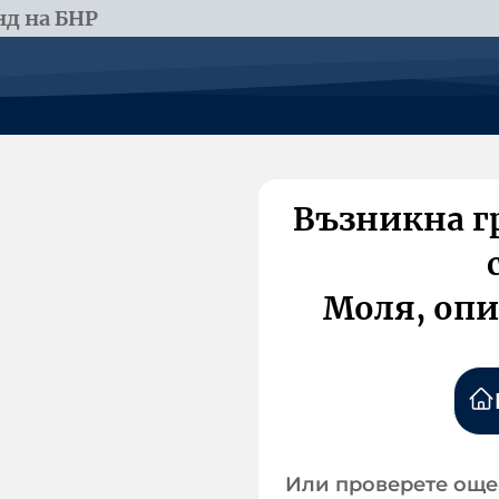
д на БНР
Възникна г
Моля, опи
Или проверете още 