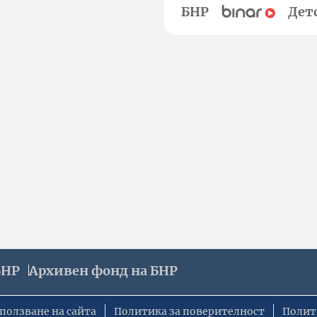
БНР
Дет
БНР
Архивен фонд на БНР
ползване на сайта
Политика за поверителност
Полит