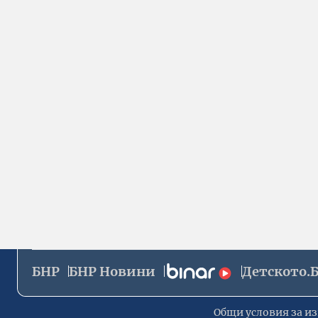
БНР
БНР Новини
Детското.
Общи условия за из