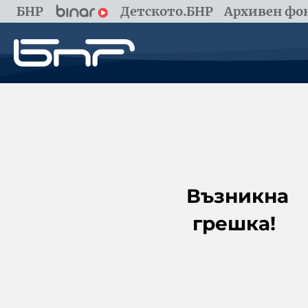
БНР
Детското.БНР
Архивен фон
Възникна
грешка!