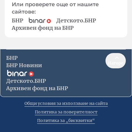
Или проверете още от нашите
сайтове:
БНР
Детското.БНР
Архивен фонд на БНР
БНР
Нагоре
БНР Новини
Детското.БНР
Архивен фонд на БНР
Общи условия за използване на сайта
Политика за поверителност
Политика за „бисквитки“