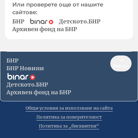
Или проверете още от нашите
сайтове:
БНР
Детското.БНР
Архивен фонд на БНР
БНР
Нагоре
БНР Новини
Детското.БНР
Архивен фонд на БНР
Общи условия за използване на сайта
Политика за поверителност
Политика за „бисквитки“