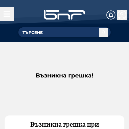
Възникна грешка!
Възникна грешка при