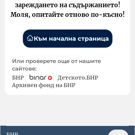
зареждането на съдържанието!
Моля, опитайте отново по-късно!
Към начална страница
Или проверете още от нашите
сайтове:
БНР
Детското.БНР
Архивен фонд на БНР
БНР