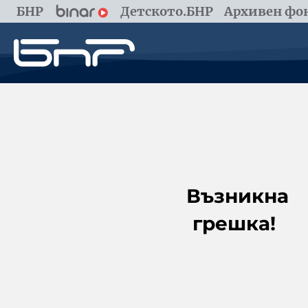
БНР
Детското.БНР
Архивен фон
Възникна
грешка!