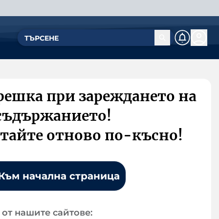
решка при зареждането на
съдържанието!
тайте отново по-късно!
Към начална страница
от нашите сайтове: