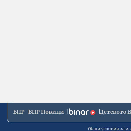
БНР
БНР Новини
Детското.
Общи условия за из