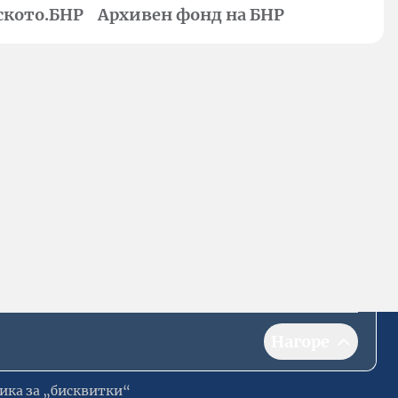
ското.БНР
Архивен фонд на БНР
Нагоре
ика за „бисквитки“