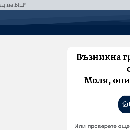
д на БНР
Възникна г
Моля, опи
Или проверете още 