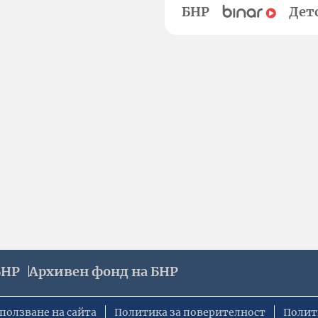
БНР
Дет
БНР
Архивен фонд на БНР
ползване на сайта
Политика за поверителност
Полит