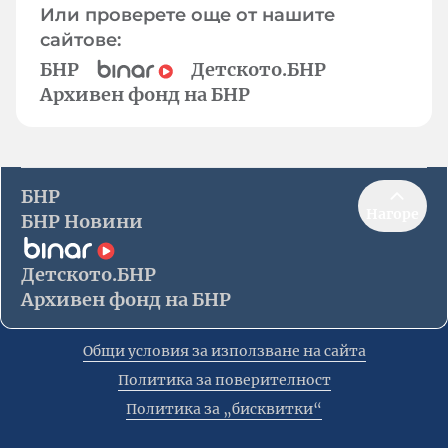
Или проверете още от нашите
сайтове:
БНР
Детското.БНР
Архивен фонд на БНР
БНР
Нагоре
БНР Новини
Детското.БНР
Архивен фонд на БНР
Общи условия за използване на сайта
Политика за поверителност
Политика за „бисквитки“