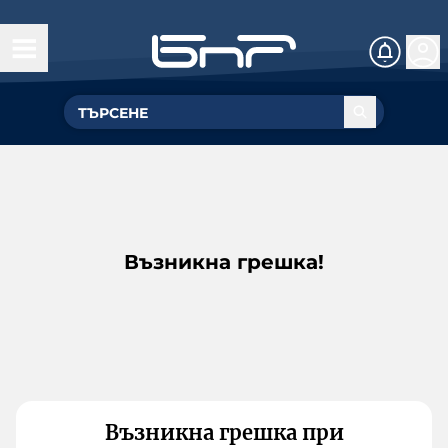
Възникна грешка!
Възникна грешка при