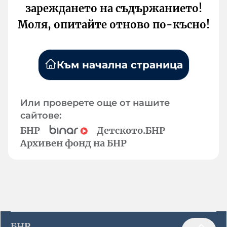
зареждането на съдържанието!
Моля, опитайте отново по-късно!
Към начална страница
Или проверете още от нашите
сайтове:
БНР
Детското.БНР
Архивен фонд на БНР
БНР