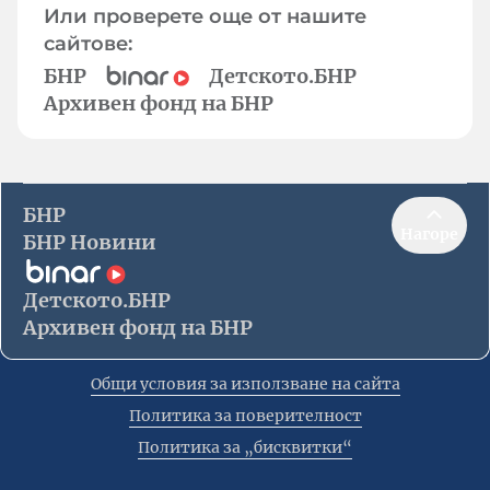
Или проверете още от нашите
сайтове:
БНР
Детското.БНР
Архивен фонд на БНР
БНР
Нагоре
БНР Новини
Детското.БНР
Архивен фонд на БНР
Общи условия за използване на сайта
Политика за поверителност
Политика за „бисквитки“