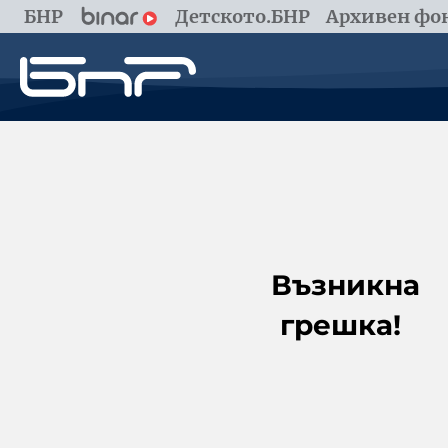
БНР
Детското.БНР
Архивен фон
Възникна
грешка!