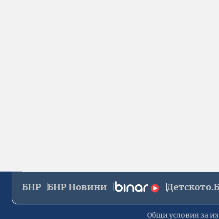
БНР
БНР Новини
Детското.
Общи условия за из