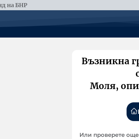
д на БНР
Възникна г
Моля, опи
Или проверете още 