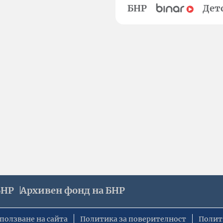
БНР
Дет
БНР
Архивен фонд на БНР
ползване на сайта
Политика за поверителност
Полит