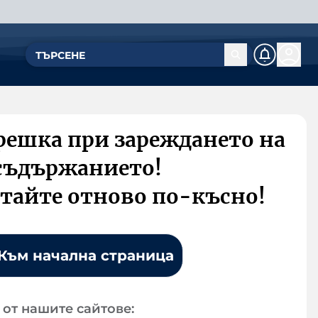
решка при зареждането на
съдържанието!
тайте отново по-късно!
Към начална страница
от нашите сайтове: