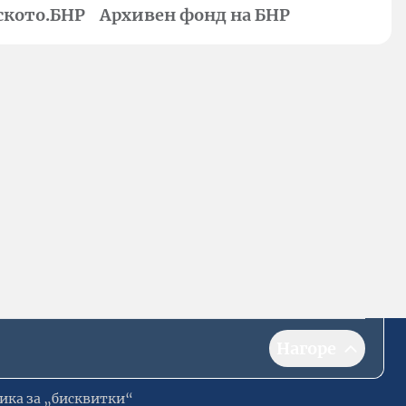
ското.БНР
Архивен фонд на БНР
Нагоре
ика за „бисквитки“