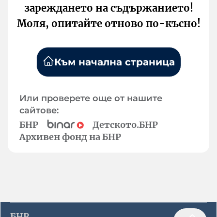
зареждането на съдържанието!
Моля, опитайте отново по-късно!
Към начална страница
Или проверете още от нашите
сайтове:
БНР
Детското.БНР
Архивен фонд на БНР
БНР