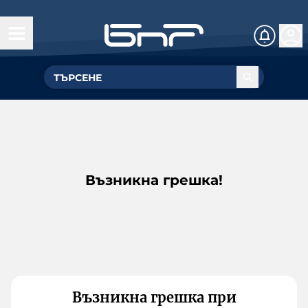
Възникна грешка!
Възникна грешка при