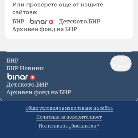
Или проверете още от нашите
сайтове:
БНР
Детското.БНР
Архивен фонд на БНР
БНР
Нагоре
БНР Новини
Детското.БНР
Архивен фонд на БНР
Общи условия за използване на сайта
Политика за поверителност
Политика за „бисквитки“