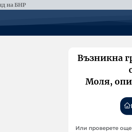
д на БНР
Възникна г
Моля, опи
Или проверете още 