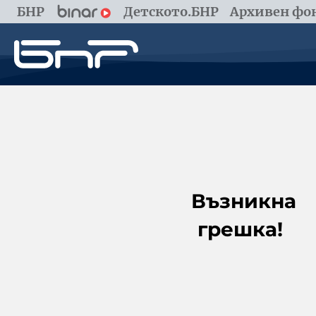
БНР
Детското.БНР
Архивен фон
Възникна
грешка!