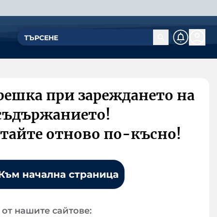
решка при зареждането на
съдържанието!
тайте отново по-късно!
Към начална страница
от нашите сайтове: