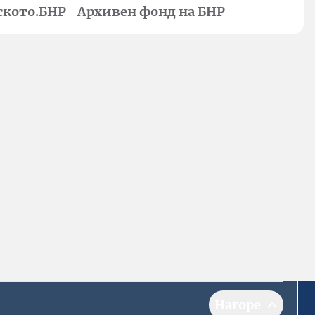
ското.БНР
Архивен фонд на БНР
Нагоре