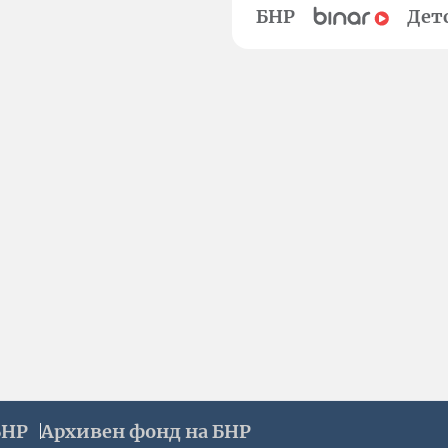
БНР
Дет
БНР
Архивен фонд на БНР