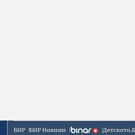
БНР
БНР Новини
Детското.