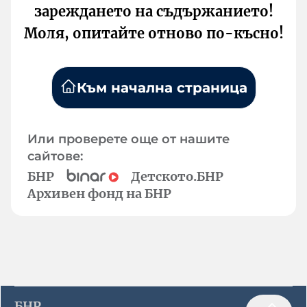
зареждането на съдържанието!
Моля, опитайте отново по-късно!
Към начална страница
Или проверете още от нашите
сайтове:
БНР
Детското.БНР
Архивен фонд на БНР
БНР