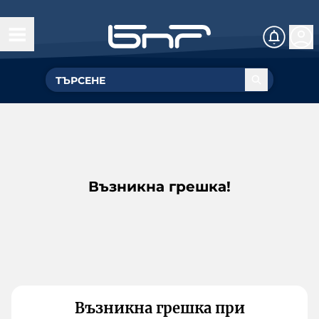
Възникна грешка!
Възникна грешка при