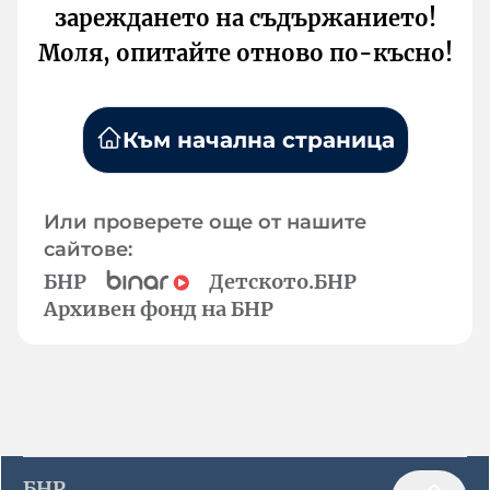
зареждането на съдържанието!
Моля, опитайте отново по-късно!
Към начална страница
Или проверете още от нашите
сайтове:
БНР
Детското.БНР
Архивен фонд на БНР
БНР