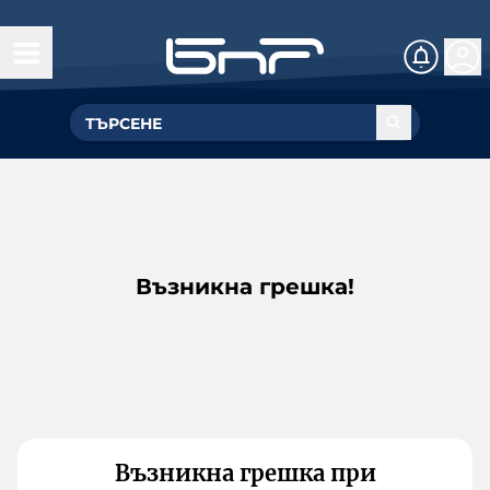
Възникна грешка!
Възникна грешка при