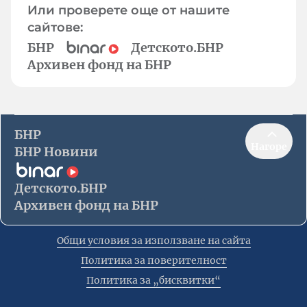
Или проверете още от нашите
сайтове:
БНР
Детското.БНР
Архивен фонд на БНР
БНР
Нагоре
БНР Новини
Детското.БНР
Архивен фонд на БНР
Общи условия за използване на сайта
Политика за поверителност
Политика за „бисквитки“