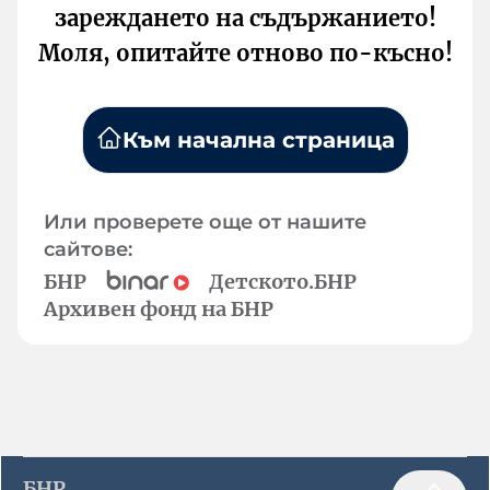
зареждането на съдържанието!
Моля, опитайте отново по-късно!
Към начална страница
Или проверете още от нашите
сайтове:
БНР
Детското.БНР
Архивен фонд на БНР
БНР