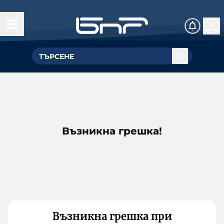
Възникна грешка!
Възникна грешка при