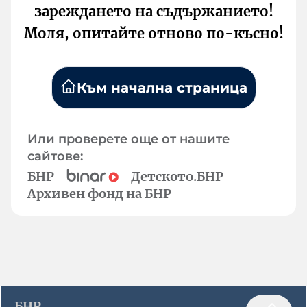
зареждането на съдържанието!
Моля, опитайте отново по-късно!
Към начална страница
Или проверете още от нашите
сайтове:
БНР
Детското.БНР
Архивен фонд на БНР
БНР