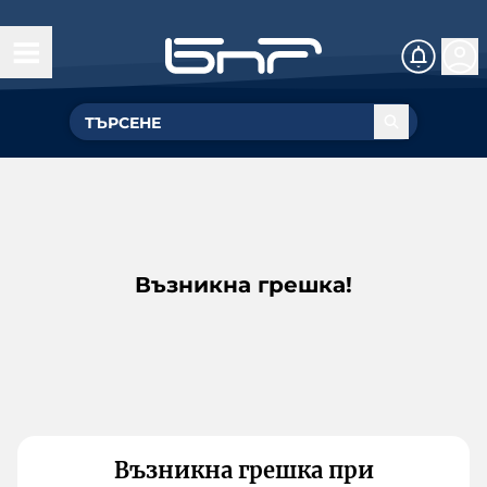
Възникна грешка!
Възникна грешка при