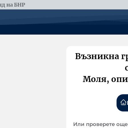
д на БНР
Възникна г
Моля, опи
Или проверете още 