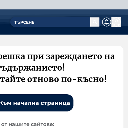
решка при зареждането на
съдържанието!
тайте отново по-късно!
Към начална страница
от нашите сайтове: