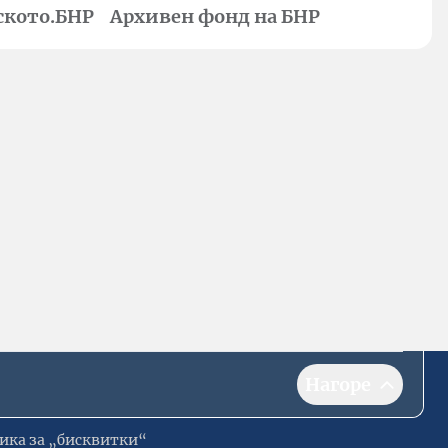
ското.БНР
Архивен фонд на БНР
Нагоре
ика за „бисквитки“