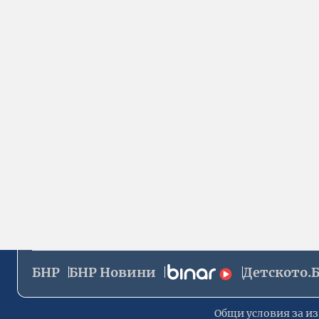
БНР
БНР Новини
Детското.
Общи условия за из