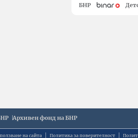
БНР
Дет
БНР
Архивен фонд на БНР
ползване на сайта
Политика за поверителност
Полит