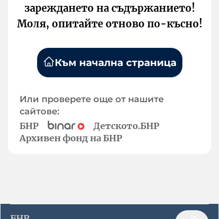
зареждането на съдържанието!
Моля, опитайте отново по-късно!
Към начална страница
Или проверете още от нашите
сайтове:
БНР
Детското.БНР
Архивен фонд на БНР
БНР