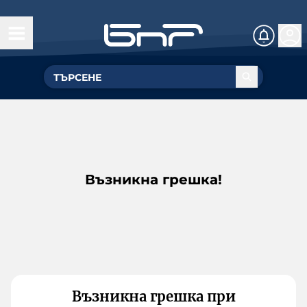
Възникна грешка!
Възникна грешка при