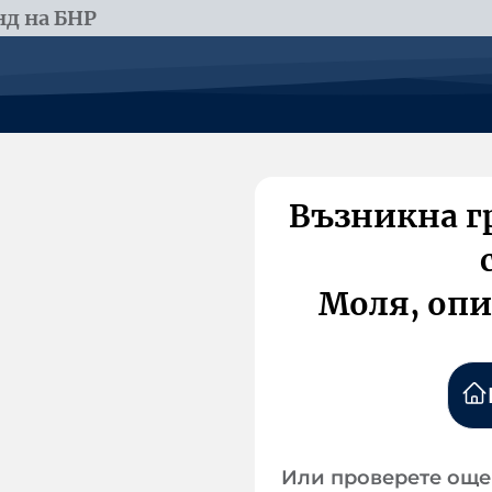
д на БНР
Възникна г
Моля, опи
Или проверете още 