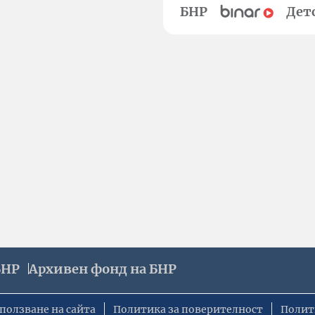
БНР
Дет
БНР
Архивен фонд на БНР
ползване на сайта
Политика за поверителност
Полит