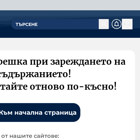
решка при зареждането на
съдържанието!
тайте отново по-късно!
Към начална страница
от нашите сайтове: