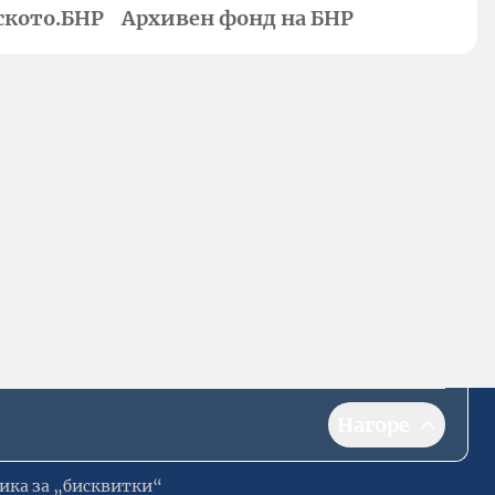
ското.БНР
Архивен фонд на БНР
Нагоре
ика за „бисквитки“