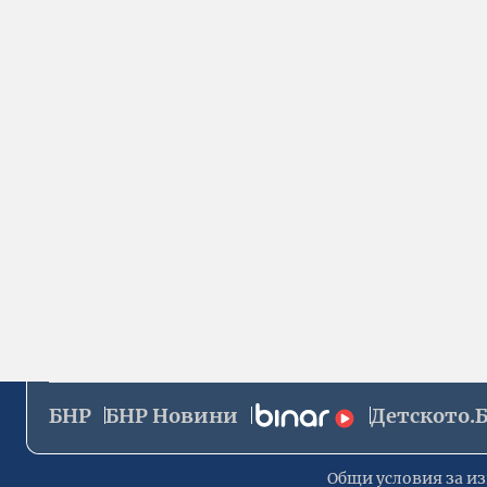
БНР
БНР Новини
Детското.
Общи условия за из