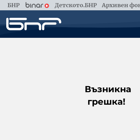
БНР
Детското.БНР
Архивен фон
Възникна
грешка!