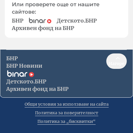
Или проверете още от нашите
сайтове:
БНР
Детското.БНР
Архивен фонд на БНР
БНР
Нагоре
БНР Новини
Детското.БНР
Архивен фонд на БНР
Общи условия за използване на сайта
Политика за поверителност
Политика за „бисквитки“