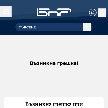
Възникна грешка!
Възникна грешка при