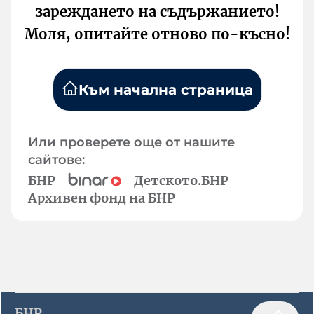
зареждането на съдържанието!
Моля, опитайте отново по-късно!
Към начална страница
Или проверете още от нашите
сайтове:
БНР
Детското.БНР
Архивен фонд на БНР
БНР