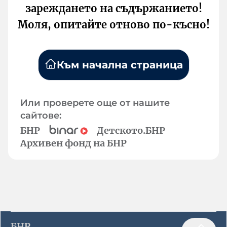
зареждането на съдържанието!
Моля, опитайте отново по-късно!
Към начална страница
Или проверете още от нашите
сайтове:
БНР
Детското.БНР
Архивен фонд на БНР
БНР