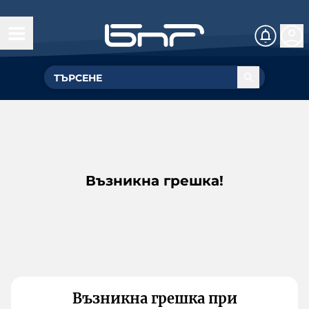
Възникна грешка!
Възникна грешка при