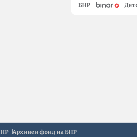
БНР
Дет
БНР
Архивен фонд на БНР