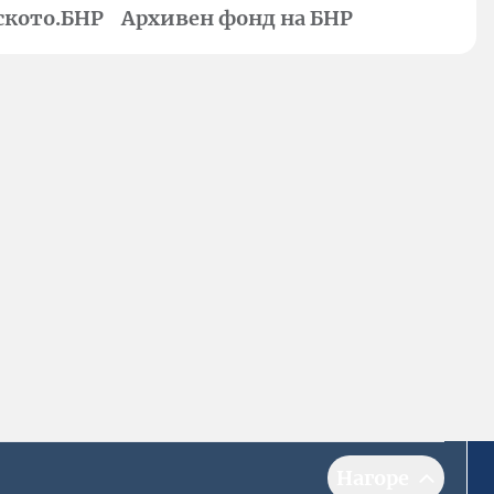
ското.БНР
Архивен фонд на БНР
Нагоре