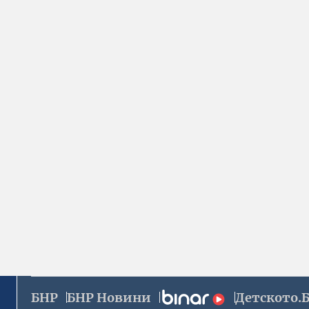
БНР
БНР Новини
Детското.