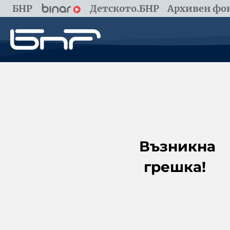
БНР
Детското.БНР
Архивен фон
Възникна
грешка!