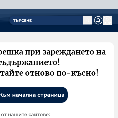
решка при зареждането на
съдържанието!
тайте отново по-късно!
Към начална страница
от нашите сайтове: