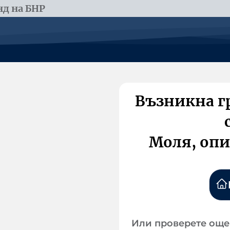
д на БНР
Възникна г
Моля, опи
Или проверете още 