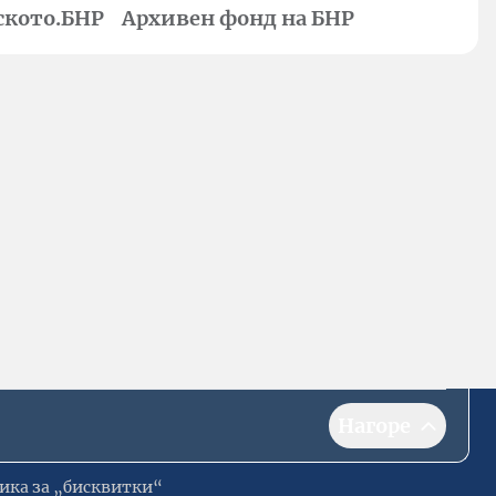
ското.БНР
Архивен фонд на БНР
Нагоре
ика за „бисквитки“