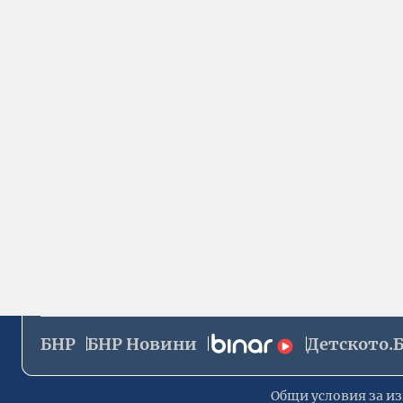
БНР
БНР Новини
Детското.
Общи условия за из