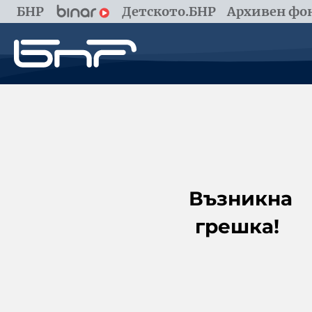
БНР
Детското.БНР
Архивен фон
Възникна
грешка!