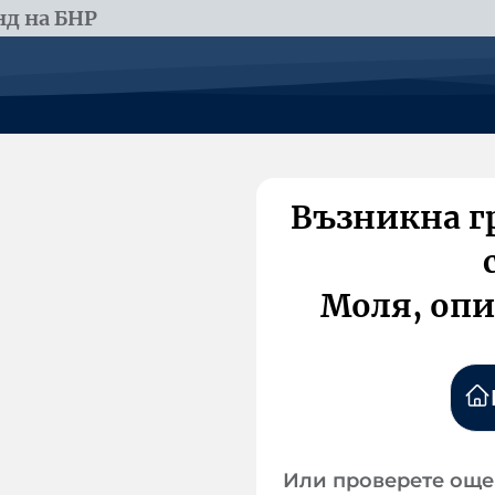
д на БНР
Възникна г
Моля, опи
Или проверете още 