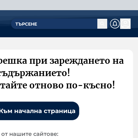
решка при зареждането на
съдържанието!
тайте отново по-късно!
Към начална страница
от нашите сайтове: