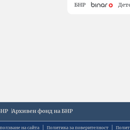
БНР
Дет
БНР
Архивен фонд на БНР
ползване на сайта
Политика за поверителност
Полит