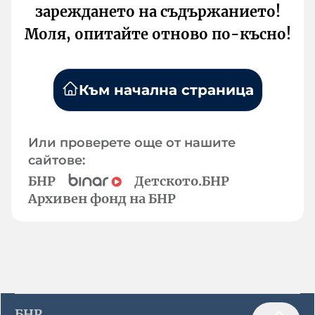
зареждането на съдържанието!
Моля, опитайте отново по-късно!
Към начална страница
Или проверете още от нашите
сайтове:
БНР
Детското.БНР
Архивен фонд на БНР
БНР