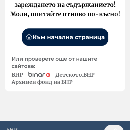
зареждането на съдържанието!
Моля, опитайте отново по-късно!
Към начална страница
Или проверете още от нашите
сайтове:
БНР
Детското.БНР
Архивен фонд на БНР
БНР