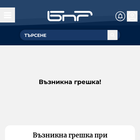
Възникна грешка!
Възникна грешка при