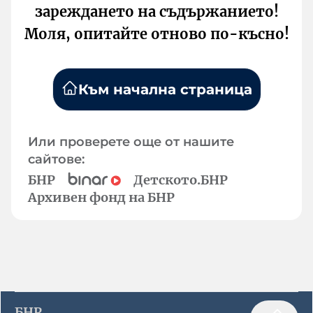
зареждането на съдържанието!
Моля, опитайте отново по-късно!
Към начална страница
Или проверете още от нашите
сайтове:
БНР
Детското.БНР
Архивен фонд на БНР
БНР