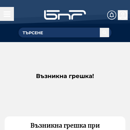
Възникна грешка!
Възникна грешка при