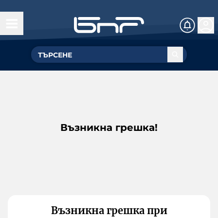
Възникна грешка!
Възникна грешка при