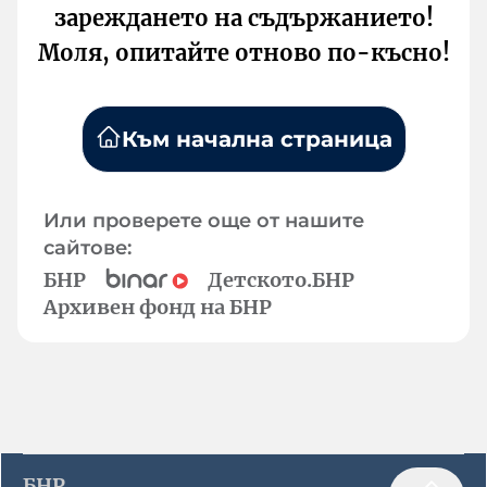
зареждането на съдържанието!
Моля, опитайте отново по-късно!
Към начална страница
Или проверете още от нашите
сайтове:
БНР
Детското.БНР
Архивен фонд на БНР
БНР