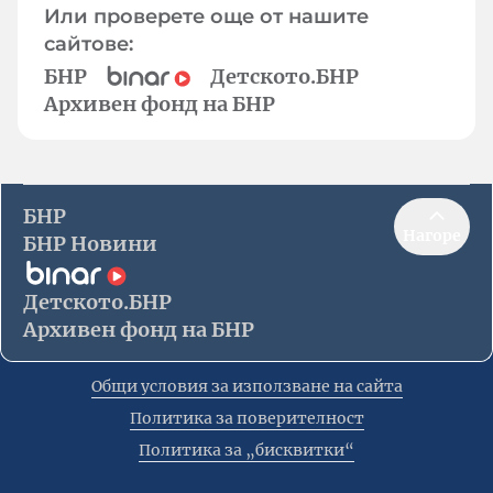
Или проверете още от нашите
сайтове:
БНР
Детското.БНР
Архивен фонд на БНР
БНР
Нагоре
БНР Новини
Детското.БНР
Архивен фонд на БНР
Общи условия за използване на сайта
Политика за поверителност
Политика за „бисквитки“