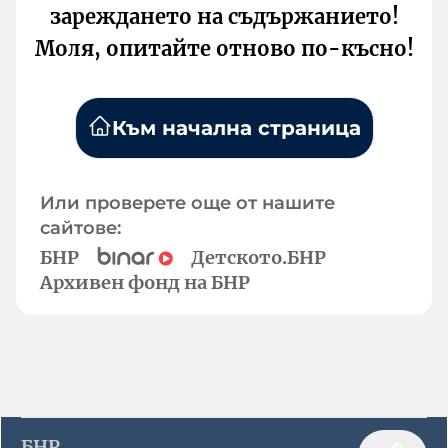
зареждането на съдържанието!
Моля, опитайте отново по-късно!
Към начална страница
Или проверете още от нашите
сайтове:
БНР
Детското.БНР
Архивен фонд на БНР
БНР