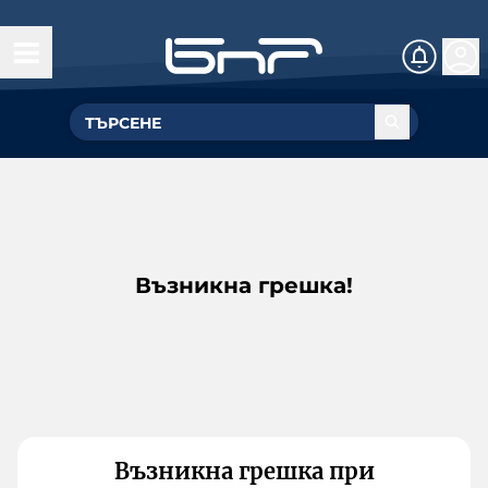
Възникна грешка!
Възникна грешка при