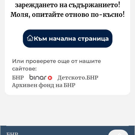
зареждането на съдържанието!
Моля, опитайте отново по-късно!
Към начална страница
Или проверете още от нашите
сайтове:
БНР
Детското.БНР
Архивен фонд на БНР
БНР