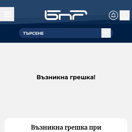
Възникна грешка!
Възникна грешка при