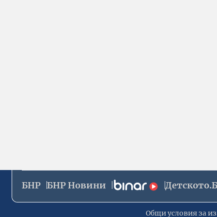
БНР
БНР Новини
Детското.
Общи условия за из