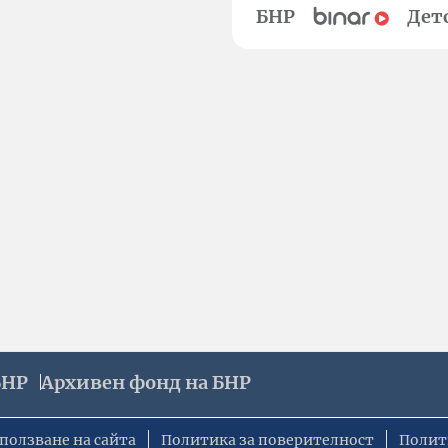
БНР
Дет
БНР
Архивен фонд на БНР
ползване на сайта
Политика за поверителност
Полит