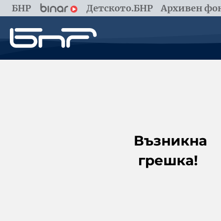
БНР
Детското.БНР
Архивен фон
Възникна
грешка!