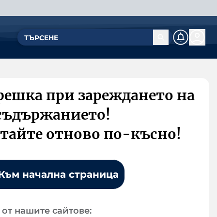
решка при зареждането на
съдържанието!
тайте отново по-късно!
Към начална страница
от нашите сайтове: