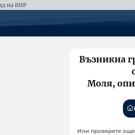
д на БНР
Възникна г
Моля, опи
Или проверете още 