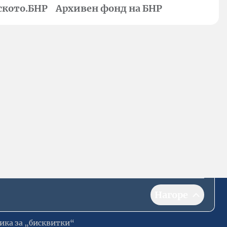
ското.БНР
Архивен фонд на БНР
Нагоре
ика за „бисквитки“