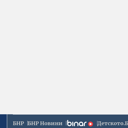
БНР
БНР Новини
Детското.