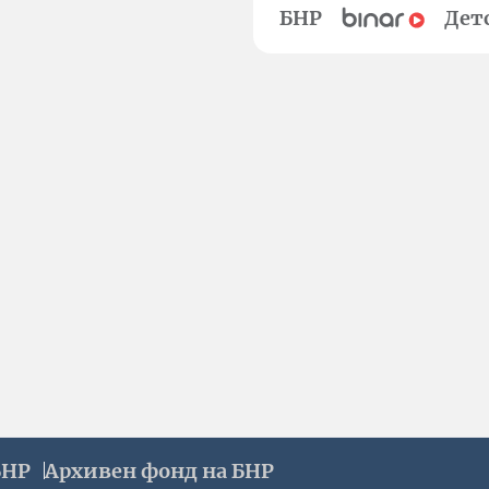
БНР
Дет
БНР
Архивен фонд на БНР