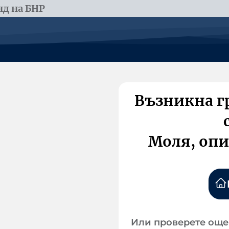
д на БНР
Възникна г
Моля, опи
Или проверете още 