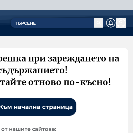
решка при зареждането на
съдържанието!
тайте отново по-късно!
Към начална страница
от нашите сайтове: