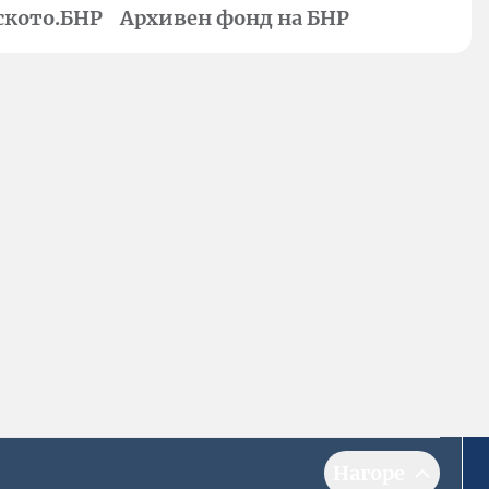
ското.БНР
Архивен фонд на БНР
Нагоре