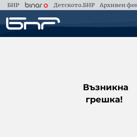
БНР
Детското.БНР
Архивен фон
Възникна
грешка!