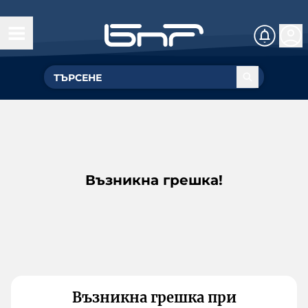
Възникна грешка!
Възникна грешка при