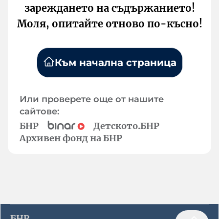
зареждането на съдържанието!
Моля, опитайте отново по-късно!
Към начална страница
Или проверете още от нашите
сайтове:
БНР
Детското.БНР
Архивен фонд на БНР
БНР