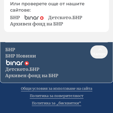
Или проверете още от нашите
сайтове:
БНР
Детското.БНР
Архивен фонд на БНР
БНР
Нагоре
БНР Новини
Детското.БНР
Архивен фонд на БНР
Общи условия за използване на сайта
Политика за поверителност
Политика за „бисквитки“