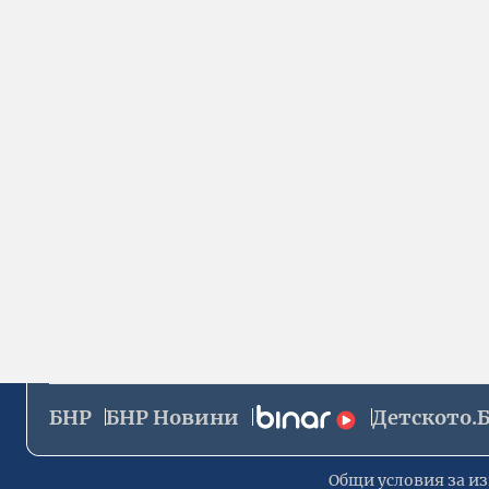
БНР
БНР Новини
Детското.
Общи условия за из