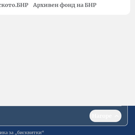
ското.БНР
Архивен фонд на БНР
Нагоре
ика за „бисквитки“