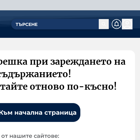
решка при зареждането на
съдържанието!
тайте отново по-късно!
Към начална страница
от нашите сайтове: