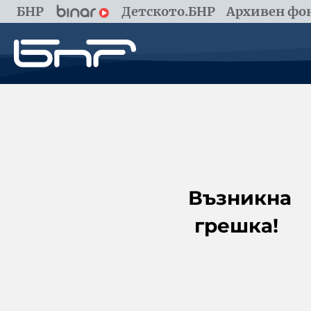
БНР
Детското.БНР
Архивен фон
Възникна
грешка!