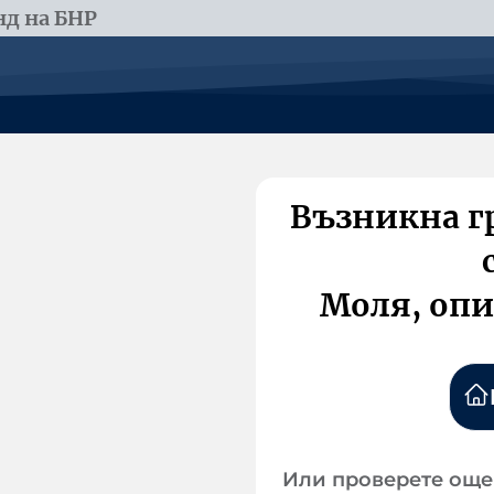
д на БНР
Възникна г
Моля, опи
Или проверете още 