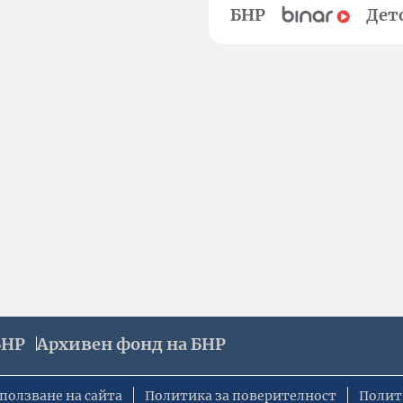
БНР
Дет
БНР
Архивен фонд на БНР
ползване на сайта
Политика за поверителност
Полит