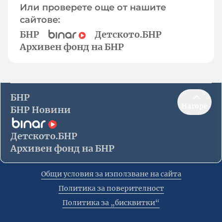
Или проверете още от нашите
сайтове:
БНР
Детското.БНР
Архивен фонд на БНР
БНР
Нагоре
БНР Новини
Детското.БНР
Архивен фонд на БНР
Общи условия за използване на сайта
Политика за поверителност
Политика за „бисквитки“