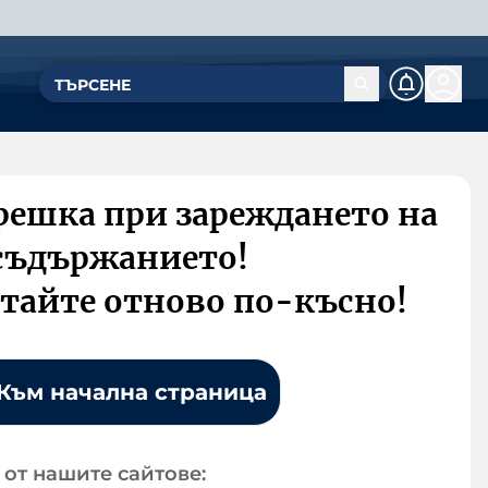
решка при зареждането на
съдържанието!
тайте отново по-късно!
Към начална страница
от нашите сайтове: