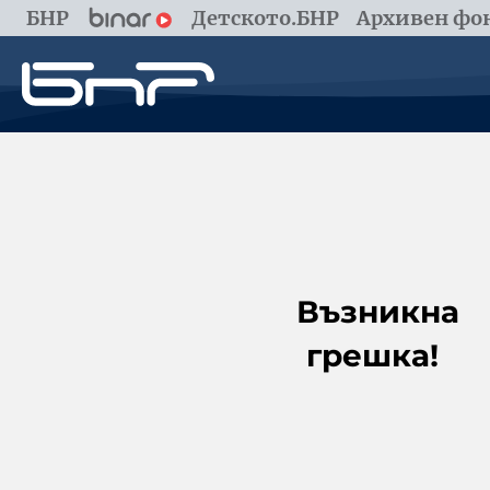
БНР
Детското.БНР
Архивен фон
Възникна
грешка!