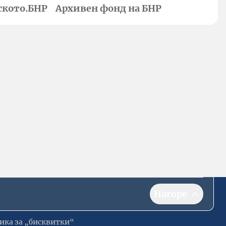
ското.БНР
Архивен фонд на БНР
Нагоре
ика за „бисквитки“