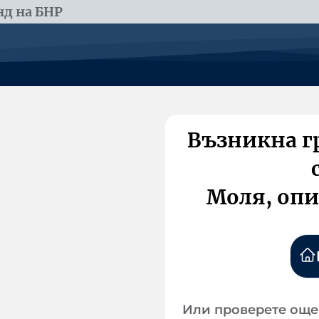
д на БНР
Възникна г
Моля, опи
Или проверете още 