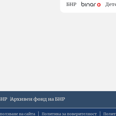
БНР
Дет
БНР
Архивен фонд на БНР
ползване на сайта
Политика за поверителност
Полит