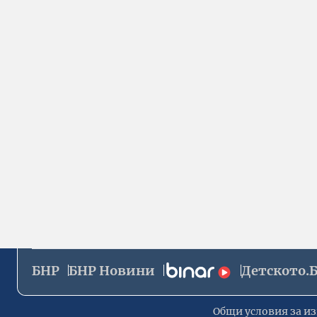
БНР
БНР Новини
Детското.
Общи условия за из