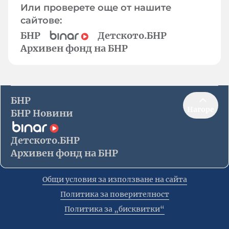
Или проверете още от нашите
сайтове:
БНР
Детското.БНР
Архивен фонд на БНР
БНР
Нагоре
БНР Новини
Детското.БНР
Архивен фонд на БНР
Общи условия за използване на сайта
Политика за поверителност
Политика за „бисквитки“