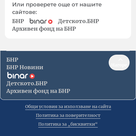
Или проверете още от нашите
сайтове:
БНР
Детското.БНР
Архивен фонд на БНР
БНР
Нагоре
БНР Новини
Детското.БНР
Архивен фонд на БНР
Общи условия за използване на сайта
Политика за поверителност
Политика за „бисквитки“