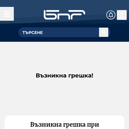
Възникна грешка!
Възникна грешка при