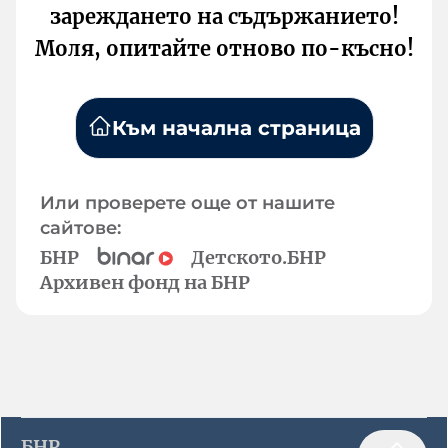
зареждането на съдържанието!
Моля, опитайте отново по-късно!
Към начална страница
Или проверете още от нашите
сайтове:
БНР
Детското.БНР
Архивен фонд на БНР
БНР