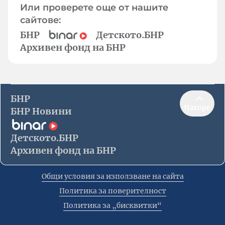
Или проверете още от нашите
сайтове:
БНР
Детското.БНР
Архивен фонд на БНР
БНР
Нагоре
БНР Новини
Детското.БНР
Архивен фонд на БНР
Общи условия за използване на сайта
Политика за поверителност
Политика за „бисквитки“