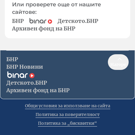
Или проверете още от нашите
сайтове:
БНР
Детското.БНР
Архивен фонд на БНР
БНР
Нагоре
БНР Новини
Детското.БНР
Архивен фонд на БНР
Общи условия за използване на сайта
Политика за поверителност
Политика за „бисквитки“