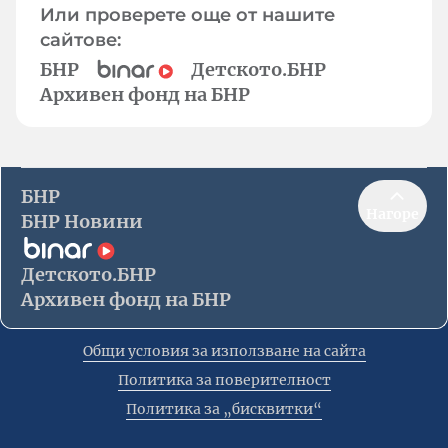
Или проверете още от нашите
сайтове:
БНР
Детското.БНР
Архивен фонд на БНР
БНР
Нагоре
БНР Новини
Детското.БНР
Архивен фонд на БНР
Общи условия за използване на сайта
Политика за поверителност
Политика за „бисквитки“